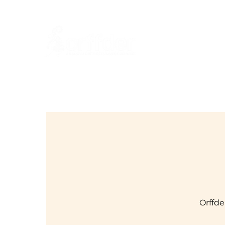
An
Orffde