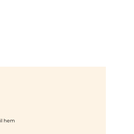
Giriş
k Takvimi
Orffdergi
Üyelikler
İletişim
ail hem