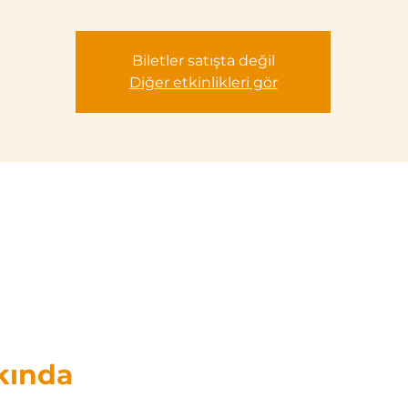
Biletler satışta değil
Diğer etkinlikleri gör
kında