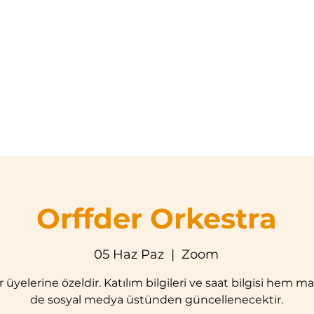
asayfa
Hakkımızda
Eğitim Programları
Etkinli
Orffder Orkestra
05 Haz Paz
  |  
Zoom
r üyelerine özeldir. Katılım bilgileri ve saat bilgisi hem m
de sosyal medya üstünden güncellenecektir.