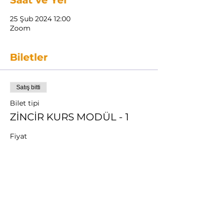
Saat ve Yer
25 Şub 2024 12:00
Zoom
Biletler
Satış bitti
Bilet tipi
ZİNCİR KURS MODÜL - 1
Fiyat
₺1.950,00
+₺48,75 bilet hizmet bedeli
Bu Etkinliği Paylaş