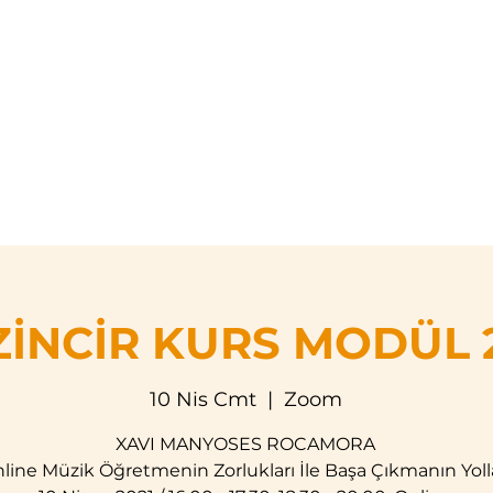
asayfa
Hakkımızda
Eğitim Programları
Etkinli
ZİNCİR KURS MODÜL 
10 Nis Cmt
  |  
Zoom
XAVI MANYOSES ROCAMORA
line Müzik Öğretmenin Zorlukları İle Başa Çıkmanın Yoll