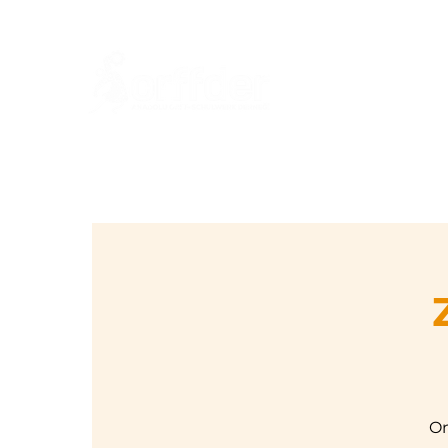
An
On