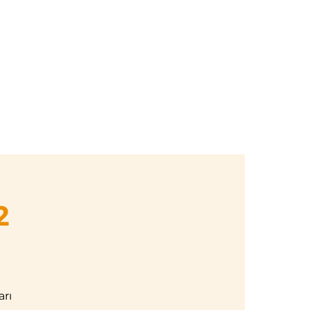
Giriş
k Takvimi
Orffdergi
Üyelikler
İletişim
2
arı