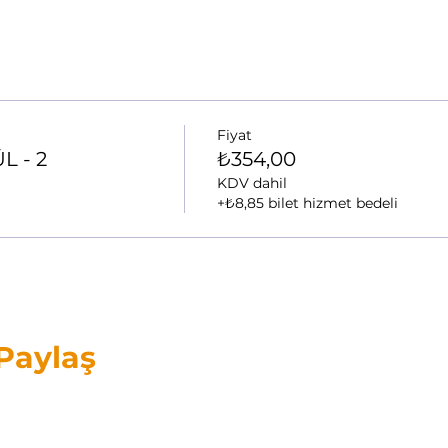
Fiyat
 - 2
₺354,00
KDV dahil
+₺8,85 bilet hizmet bedeli
 Paylaş
ORFF® ve Orff-Schulwerk
®
,
Carl Orff Vakfı’na kayıtlı uluslararası tescilli bir markadır.
Orffder, bu kayıtlı markayı Carl Orff Vakfı'nın lisanslı izniyle kullanmaktadır.