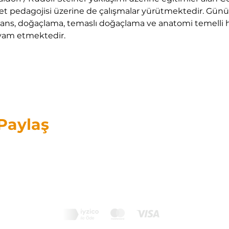
eket pedagojisi üzerine de çalışmalar yürütmektedir. Gü
ans, doğaçlama, temaslı doğaçlama ve anatomi temelli h
vam etmektedir.
 Paylaş
ORFF® ve Orff-Schulwerk
®
,
Carl Orff Vakfı’na kayıtlı uluslararası tescilli bir markadır.
Orffder, bu kayıtlı markayı Carl Orff Vakfı'nın lisanslı izniyle kullanmaktadır.