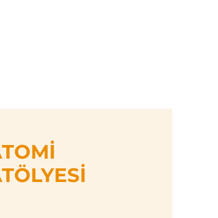
Giriş
k Takvimi
Orffdergi
Üyelikler
İletişim
ATOMİ
ATÖLYESİ