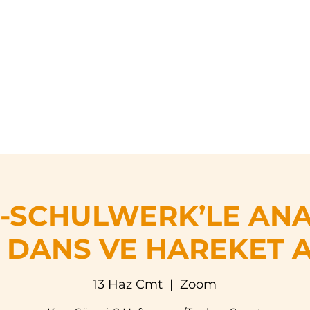
asayfa
Hakkımızda
Eğitim Programları
Etkinli
-SCHULWERK’LE AN
 DANS VE HAREKET 
13 Haz Cmt
  |  
Zoom