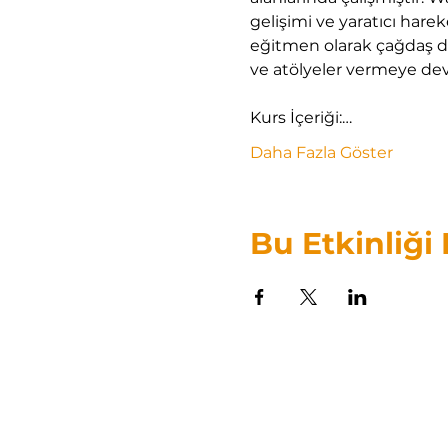
gelişimi ve yaratıcı har
eğitmen olarak çağdaş d
ve atölyeler vermeye de
Kurs İçeriği:…
Daha Fazla Göster
Bu Etkinliği
ANADOLU
ORFF-SCHULWERK
DERNEĞİ