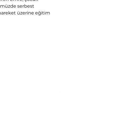
nümüzde serbest 
areket üzerine eğitim 
Created by