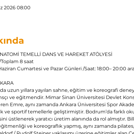
az 2026 08:00
kında
ATOMİ TEMELLİ DANS VE HAREKET ATÖLYESİ 
/Toplam 8 saat 
Haziran Cumartesi ve Pazar Günleri /Saat: 18:00– 20:00 ara
ZKARA 
da uzun yıllara yayılan sahne, eğitim ve koreografi deney
nsçı ve eğitmendir. Mimar Sinan Üniversitesi Devlet Kon
n Emre, aynı zamanda Ankara Üniversitesi Spor Akadem
k ve sportif temellerle geliştirmiştir. Bodrum’da farklı ok
ini üstlenerek yaratıcı üretim alanında da rol almıştır. Bi
ğitmenliği ve koreograflık yapmış, aynı zamanda pilates, 
Waldorf / Rudolf Steiner yaklaşımı üzerine eğitimler alan 