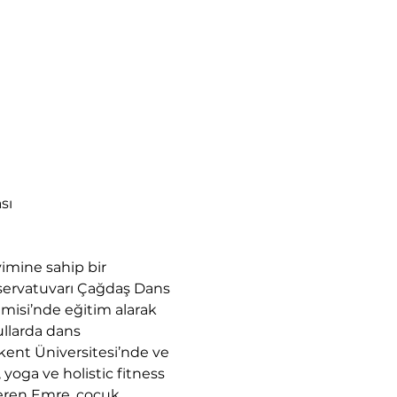
sı 
imine sahip bir 
servatuvarı Çağdaş Dans 
isi’nde eğitim alarak 
ullarda dans 
lkent Üniversitesi’nde ve 
yoga ve holistic fitness 
Ceren Emre, çocuk 