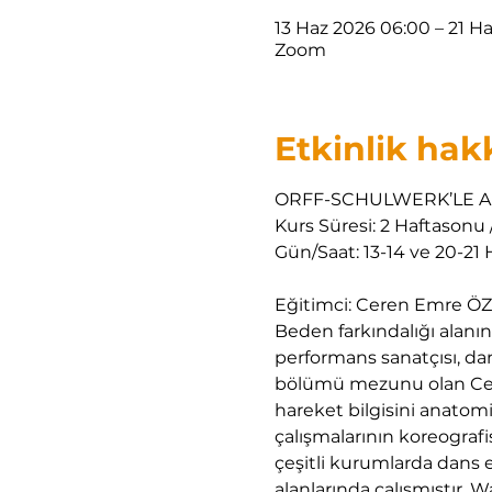
13 Haz 2026 06:00 – 21 H
Zoom
Etkinlik hak
ORFF-SCHULWERK’LE AN
Kurs Süresi: 2 Haftasonu 
Gün/Saat: 13-14 ve 20-21 
Eğitimci: Ceren Emre Ö
Beden farkındalığı alanın
performans sanatçısı, da
bölümü mezunu olan Cere
hareket bilgisini anatomi
çalışmalarının koreografis
çeşitli kurumlarda dans e
alanlarında çalışmıştır. 