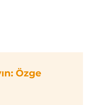
Giriş
k Takvimi
Orffdergi
Üyelikler
İletişim
ın: Özge