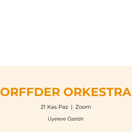
asayfa
Hakkımızda
Eğitim Programları
Etkinli
ORFFDER ORKESTRA
21 Kas Paz
  |  
Zoom
Üyelere Özeldir