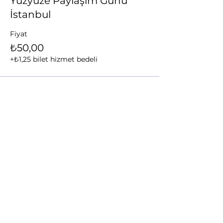
Yüzyüze Paylaşım Günü
İstanbul
Fiyat
₺50,00
+₺1,25 bilet hizmet bedeli
Bu Etkinliği Paylaş
ANADOLU
ORFF-SCHULWERK
DERNEĞİ